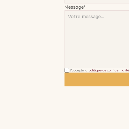
Message*
J’accepte la 
politique de confidentialité